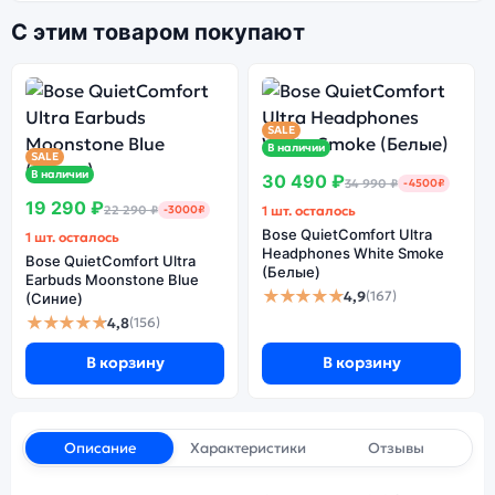
С этим товаром покупают
SALE
В наличии
SALE
В наличии
30 490 ₽
34 990 ₽
-4500₽
19 290 ₽
22 290 ₽
-3000₽
1 шт. осталось
Bose QuietComfort Ultra
1 шт. осталось
Headphones White Smoke
Bose QuietComfort Ultra
(Белые)
Earbuds Moonstone Blue
★★★★★
4,9
(167)
(Синие)
★★★★★
4,8
(156)
В корзину
В корзину
Описание
Характеристики
Отзывы