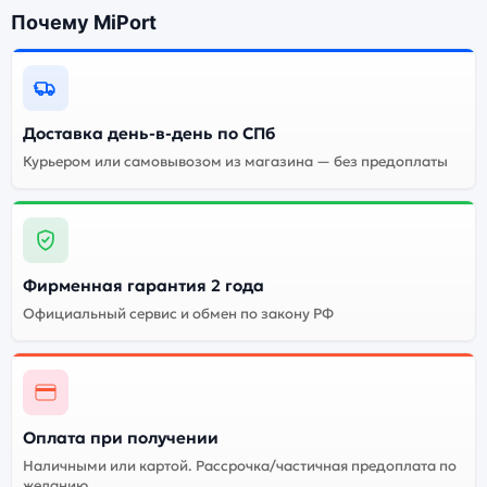
Почему MiPort
Почему стоит купить смартфон
Apple iPhone 12 mini (nano
SIM+eSIM) 128Gb Purple
(Фиолетовый):
Доставка день-в-день по СПб
Курьером или самовывозом из магазина — без предоплаты
Энергоемкий
Процессор
аккумулятор
Качественный экран
Системная оболочка
Огромный выбор
Высокое качество
Фирменная гарантия 2 года
цветов и моделей
сборки
Официальный сервис и обмен по закону РФ
Стоимость смартфона
Apple iPhone 12 mini
(nano SIM+eSIM) 128Gb
Purple (Фиолетовый)
Оплата при получении
Наличными или картой. Рассрочка/частичная предоплата по
Существует не оригинальная и оригинальная версия
желанию