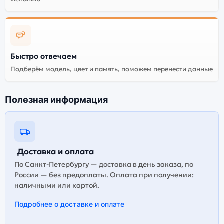
смартфона Apple iPhone 12 mini (nano SIM+eSIM)
128Gb Purple (Фиолетовый). Мы рекомендуем
выбирать оригинальной версию — она полностью
адаптирована и поддерживает все сервисы. Не
оригинальная версия может стоить дешевле, но
Быстро отвечаем
корректная работа сервисов не гарантируется.
Подберём модель, цвет и память, поможем перенести данные
Полезная информация
Доставка и оплата
По Санкт-Петербургу — доставка в день заказа, по
России — без предоплаты. Оплата при получении:
наличными или картой.
Подробнее о доставке и оплате