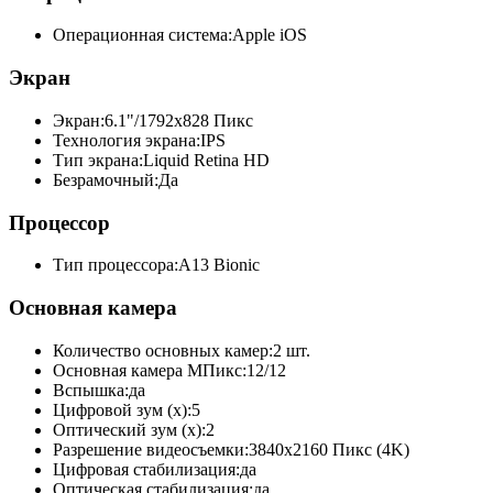
Операционная система:
Apple iOS
Экран
Экран:
6.1"/1792x828 Пикс
Технология экрана:
IPS
Тип экрана:
Liquid Retina HD
Безрамочный:
Да
Процессор
Тип процессора:
A13 Bionic
Основная камера
Количество основных камер:
2 шт.
Основная камера МПикс:
12/12
Вспышка:
да
Цифровой зум (x):
5
Оптический зум (x):
2
Разрешение видеосъемки:
3840x2160 Пикс (4K)
Цифровая стабилизация:
да
Оптическая стабилизация:
да