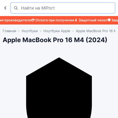
Поиск
Найти
изводителя
💳 Оплата при получении
📱 Защитный чехол
🛡️ Защитное
Главная
Ноутбуки
Ноутбуки Apple
Apple MacBook Pro 16 M
Apple MacBook Pro 16 M4 (2024)