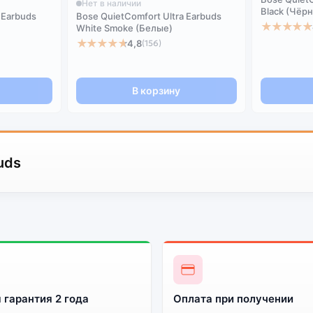
Нет в наличии
Black (Чёр
 Earbuds
Bose QuietComfort Ultra Earbuds
★★★★★
White Smoke (Белые)
★★★★★
4,8
(156)
В корзину
uds
 гарантия 2 года
Оплата при получении