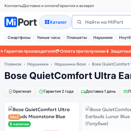
Контакты
Доставка и оплата
Гарантия и возврат
Поиск
Найти
Каталог
Смартфоны
Умные часы
Планшеты
Наушники
Ноутб
рантия производителя
💳 Оплата при получении
📱 Защитный чех
Главная
Наушники
Наушники Bose
Bose QuietComfort 
Bose QuietComfort Ultra E
Оригинал
Гарантия 2 года
Доставка 1 день
П
SALE
В наличии