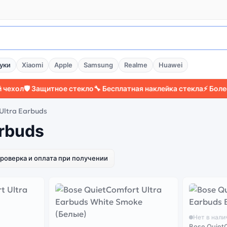
уки
Xiaomi
Apple
Samsung
Realme
Huawei
ол
🛡️ Защитное стекло
🔧 Бесплатная наклейка стекла
⚡ Более 20
Ultra Earbuds
arbuds
роверка и оплата при получении
Нет в нали
Bose QuietC