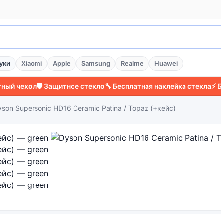
уки
Xiaomi
Apple
Samsung
Realme
Huawei
ехол
🛡️ Защитное стекло
🔧 Бесплатная наклейка стекла
⚡ Более 
yson Supersonic HD16 Ceramic Patina / Topaz (+кейс)