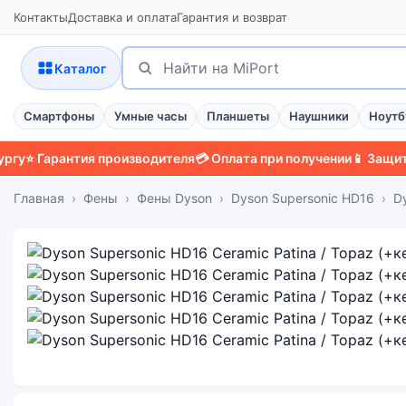
Контакты
Доставка и оплата
Гарантия и возврат
Поиск
Найти
Каталог
Смартфоны
Умные часы
Планшеты
Наушники
Ноутб
Гарантия производителя
💳 Оплата при получении
📱 Защитный ч
Главная
Фены
Фены Dyson
Dyson Supersonic HD16
D