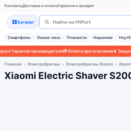
Контакты
Доставка и оплата
Гарантия и возврат
Поиск
Найти
Каталог
Смартфоны
Умные часы
Планшеты
Наушники
Ноутб
арантия производителя
💳 Оплата при получении
📱 Защитный че
Главная
Электробритвы
Электробритвы Xiaomi
Xiaom
Xiaomi Electric Shaver S20