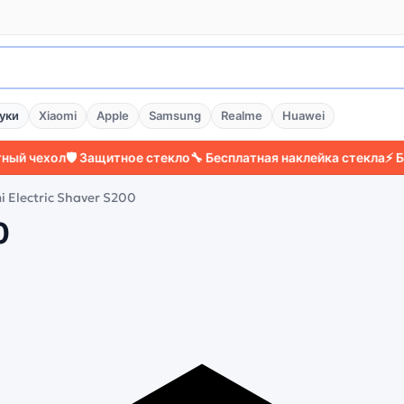
уки
Xiaomi
Apple
Samsung
Realme
Huawei
хол
🛡️ Защитное стекло
🔧 Бесплатная наклейка стекла
⚡ Более 2
i Electric Shaver S200
0