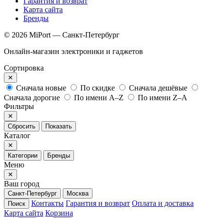
Гарантия и возврат
Карта сайта
Бренды
© 2026 MiPort — Санкт-Петербург
Онлайн-магазин электроники и гаджетов
Сортировка
✕
Сначала новые
По скидке
Сначала дешёвые
Сначала дорогие
По имени A–Z
По имени Z–A
Фильтры
✕
Сбросить
Показать
Каталог
✕
Категории
Бренды
Меню
✕
Ваш город
Санкт-Петербург
Москва
Контакты
Гарантия и возврат
Оплата и доставка
Поиск
Карта сайта
Корзина