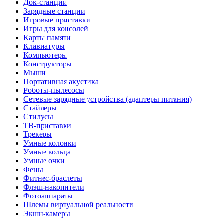
Док-станции
Зарядные станции
Игровые приставки
Игры для консолей
Карты памяти
Клавиатуры
Компьютеры
Конструкторы
Мыши
Портативная акустика
Роботы-пылесосы
Сетевые зарядные устройства (адаптеры питания)
Стайлеры
Стилусы
ТВ-приставки
Трекеры
Умные колонки
Умные кольца
Умные очки
Фены
Фитнес-браслеты
Флэш-накопители
Фотоаппараты
Шлемы виртуальной реальности
Экшн-камеры