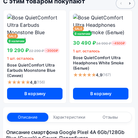
С этим товаром покупают
SALE
В наличии
SALE
В наличии
30 490 ₽
34 990 ₽
-4500₽
19 290 ₽
22 290 ₽
-3000₽
1 шт. осталось
Bose QuietComfort Ultra
1 шт. осталось
Headphones White Smoke
Bose QuietComfort Ultra
(Белые)
Earbuds Moonstone Blue
★★★★★
4,9
(167)
(Синие)
★★★★★
4,8
(156)
В корзину
В корзину
Описание
Характеристики
Отзывы
Описание смартфона Google Pixel 4A 6Gb/128Gb
Blue (Синий) в Санкт-Петербурге