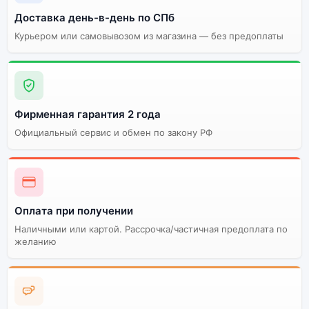
цветов и моделей
сборки
Доставка день-в-день по СПб
Курьером или самовывозом из магазина — без предоплаты
Стоимость смартфона
Google Pixel 4A
6Gb/128Gb Blue (Синий)
Существует китайская и глобальная версия
Фирменная гарантия 2 года
смартфона Google Pixel 4A 6Gb/128Gb Blue (Синий).
Официальный сервис и обмен по закону РФ
Мы рекомендуем выбирать глобальной версию — она
полностью адаптирована и поддерживает все
сервисы. Китайская версия может стоить дешевле,
но корректная работа сервисов не гарантируется.
Оплата при получении
Наличными или картой. Рассрочка/частичная предоплата по
желанию