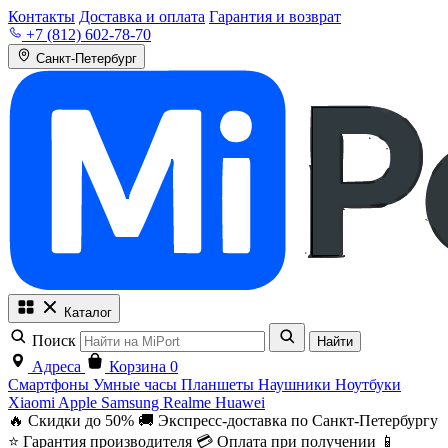
Контакты
Доставка и оплата
Гарантия и возврат
+7 (812) 602-78-70
Санкт-Петербург
Каталог
Поиск
Найти
Адреса
Корзина
0
Смартфоны
Умные часы
Планшеты
Наушники
Ноутбуки
Xiaomi
Apple
Samsung
Realme
Huawei
🔥 Скидки до 50%
🚚 Экспресс-доставка по Санкт-Петербургу
⭐ Гарантия производителя
💳 Оплата при получении
📱