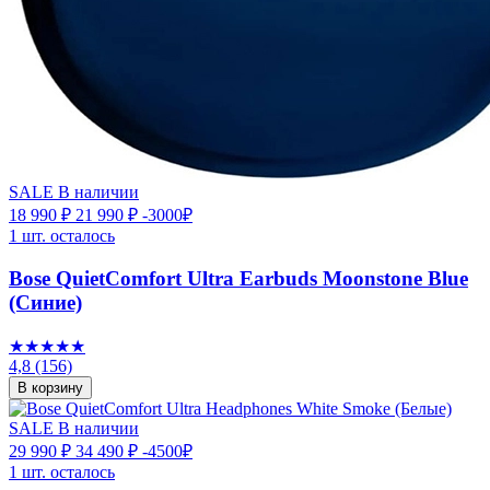
SALE
В наличии
18 990 ₽
21 990 ₽
-3000₽
1 шт. осталось
Bose QuietComfort Ultra Earbuds Moonstone Blue
(Синие)
★★★★★
4,8
(156)
В корзину
SALE
В наличии
29 990 ₽
34 490 ₽
-4500₽
1 шт. осталось